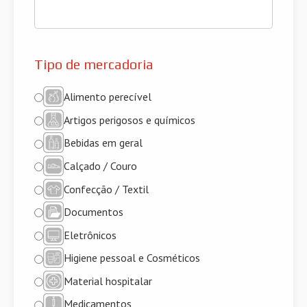
Tipo de mercadoria
Alimento perecível
Artigos perigosos e químicos
Bebidas em geral
Calçado / Couro
Confecção / Textil
Documentos
Eletrônicos
Higiene pessoal e Cosméticos
Material hospitalar
Medicamentos