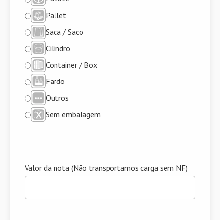
Pallet
Saca / Saco
Cilindro
Container / Box
Fardo
Outros
Sem embalagem
Valor da nota (Não transportamos carga sem NF)